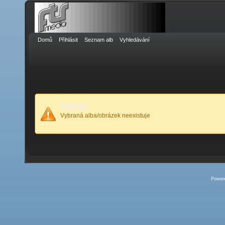
Domů
Přihlásit
Seznam alb
Vyhledávání
Chyba
Vybraná alba/obrázek neexistuje
Power