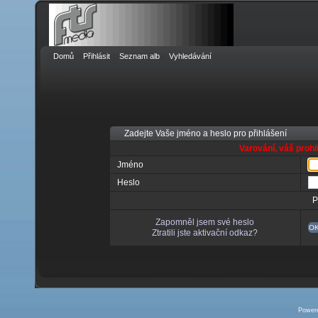
Domů
Přihlásit
Seznam alb
Vyhledávání
Zadejte Vaše jméno a heslo pro přihlášení
Varování, váš prohl
Jméno
Heslo
P
Zapomněl jsem své heslo
O
Ztratili jste aktivační odkaz?
Power